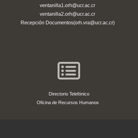
ventanilla1.orh@ucr.ac.cr
ventanilla2.orh@ucr.ac.cr
Recepción Documentos(orh.vra@ucr.ac.cr)
Directorio Telefónico
Oficina de Recursos Humanos