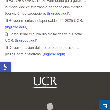
F01-OBS-USOA TT 01 Formulario para gestionar
la modalidad de teletrabajo por condición médica
(condición de excepción). (
Ingrese aquí
).
Requerimientos indispensables TT 2025 UCR.
(
Ingrese aquí
).
Cómo llenar el currículo digital desde el Portal
UCR. (
Ingrese aquí
).
Documentación del proceso de concurso para
plazas administrativas. (
Ingrese aquí
).
Abrir barra de herramientas