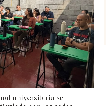
al universitario se
rticulado con las sedes